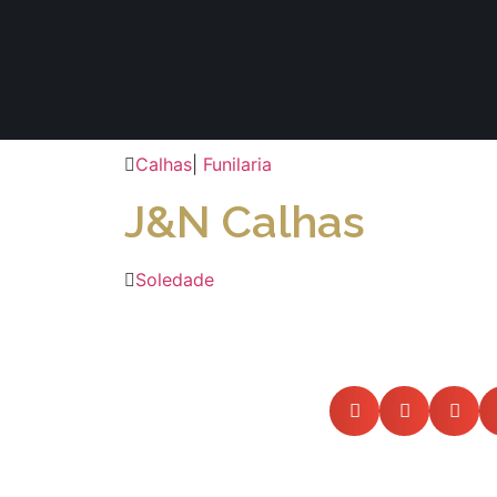
Calhas
|
Funilaria
J&N Calhas
Soledade