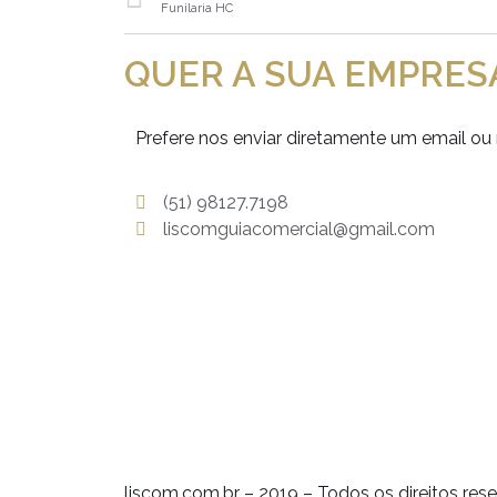
Funilaria HC
QUER A SUA EMPRES
Prefere nos enviar diretamente um email
(51) 98127.7198
liscomguiacomercial@gmail.com
liscom.com.br – 2019 – Todos os direitos re