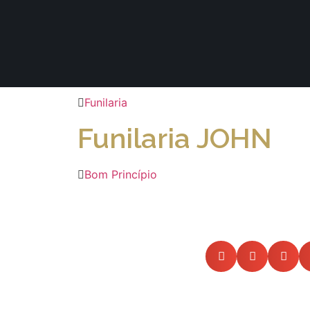
Funilaria
Funilaria JOHN
Bom Princípio