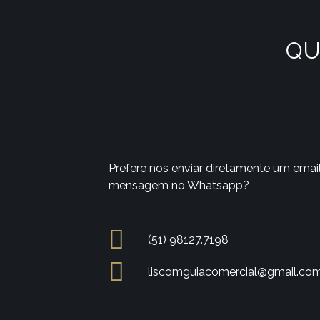
QU
Prefere nos enviar diretamente um emai
mensagem no Whatsapp?
(51) 98127.7198
liscomguiacomercial@gmail.co