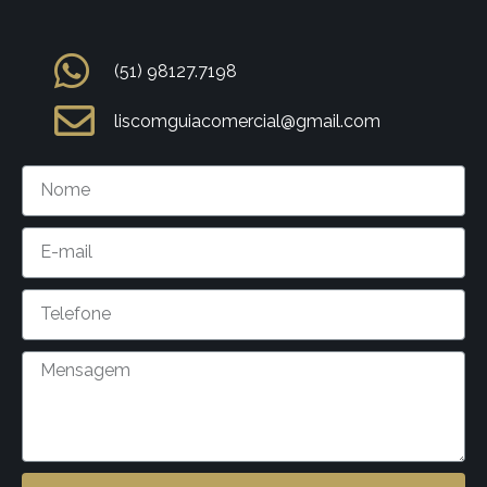
(51) 98127.7198
liscomguiacomercial@gmail.com