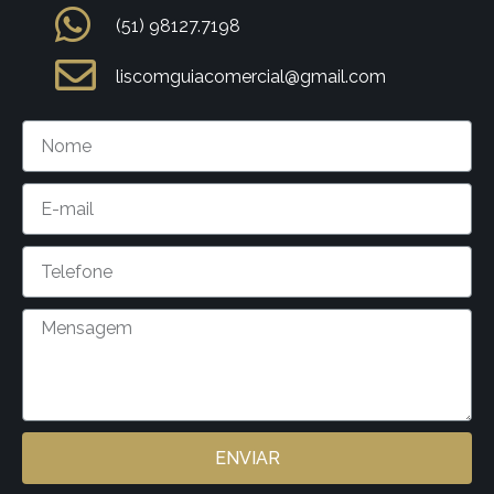
(51) 98127.7198
liscomguiacomercial@gmail.com
ENVIAR