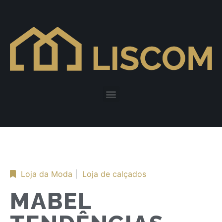
Loja da Moda
|
Loja de calçados
MABEL