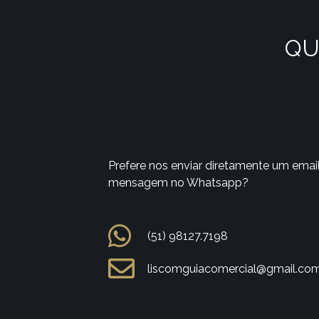
QU
Prefere nos enviar diretamente um emai
mensagem no Whatsapp?
(51) 98127.7198
liscomguiacomercial@gmail.co