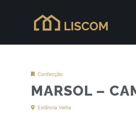
Confecção
MARSOL – CA
Estância Velha