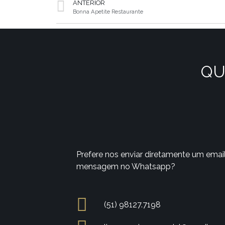
ANTERIOR
Bonna Apetite Restaurante
QU
Prefere nos enviar diretamente um emai
mensagem no Whatsapp?
(51) 98127.7198