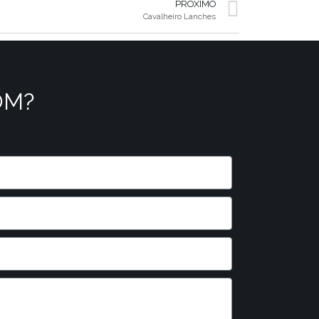
PRÓXIMO
Cavalheiro Lanches
OM?