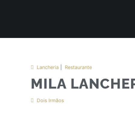
Lancheria
|
Restaurante
MILA LANCHER
Dois Irmãos