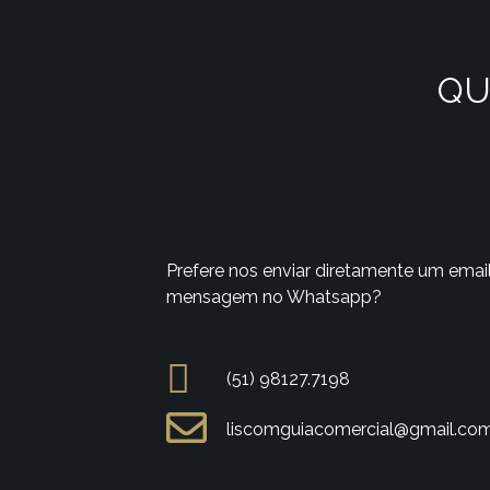
QU
Prefere nos enviar diretamente um emai
mensagem no Whatsapp?
(51) 98127.7198
liscomguiacomercial@gmail.co