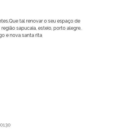
es.Que tal renovar o seu espaço de
região sapucaia, esteio, porto alegre,
o e nova santa rita
30130