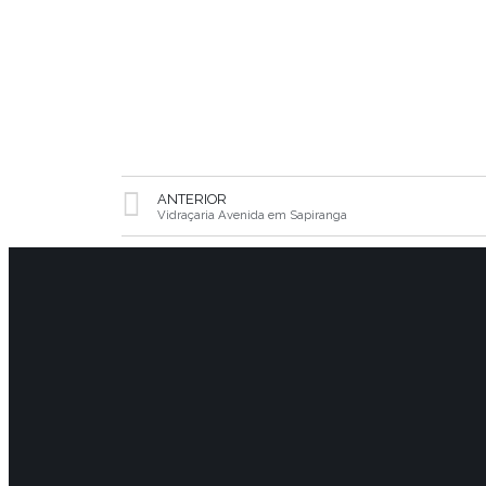
ANTERIOR
Vidraçaria Avenida em Sapiranga