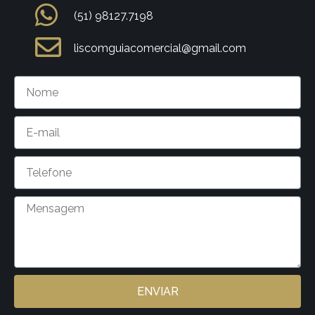
(51) 98127.7198
liscomguiacomercial@gmail.com
ENVIAR