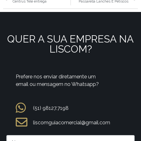
Centrus Tele entrega
Passarella Lanches E Petiscos
QUER A SUA EMPRESA NA
LISCOM?
Prefere nos enviar diretamente um
email ou mensagem no Whatsapp?
(51) 98127.7198
liscomguiacomercial@gmail.com