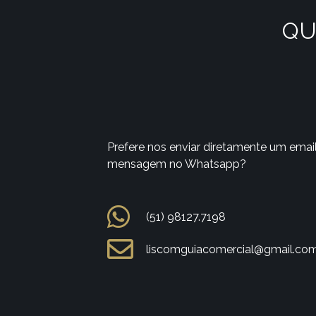
QU
Prefere nos enviar diretamente um emai
mensagem no Whatsapp?
(51) 98127.7198
liscomguiacomercial@gmail.co