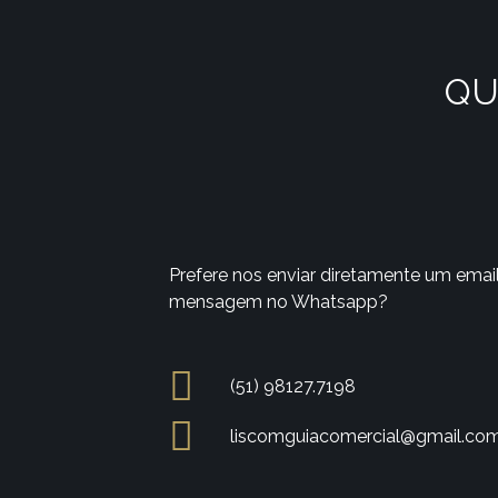
QU
Prefere nos enviar diretamente um emai
mensagem no Whatsapp?
(51) 98127.7198
liscomguiacomercial@gmail.co