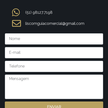
(51) 98127.7198
liscomguiacomercial@gmail.com
ENVIAR