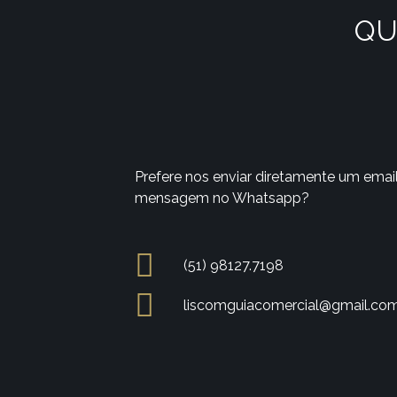
QU
Prefere nos enviar diretamente um emai
mensagem no Whatsapp?
(51) 98127.7198
liscomguiacomercial@gmail.co