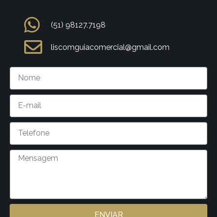
(51) 98127.7198
liscomguiacomercial@gmail.com
ENVIAR