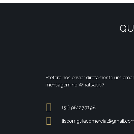
QU
Prefere nos enviar diretamente um emai
mensagem no Whatsapp?
(51) 98127.7198
liscomguiacomercial@gmail.co