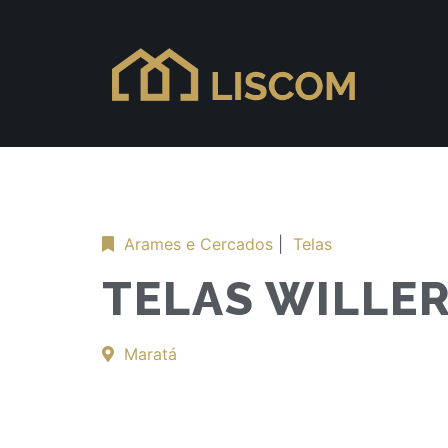
Arames e Cercados
|
Telas
TELAS WILLE
Maratá