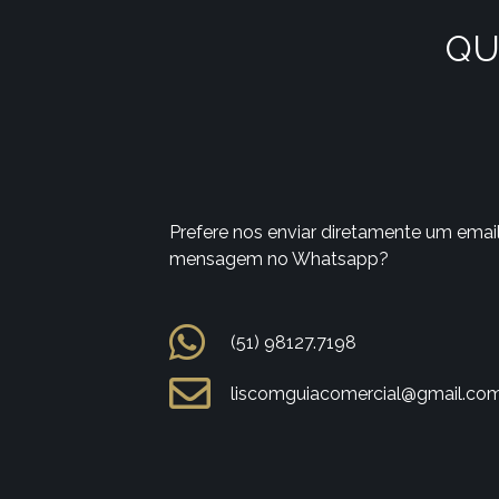
QU
Prefere nos enviar diretamente um emai
mensagem no Whatsapp?
(51) 98127.7198
liscomguiacomercial@gmail.co