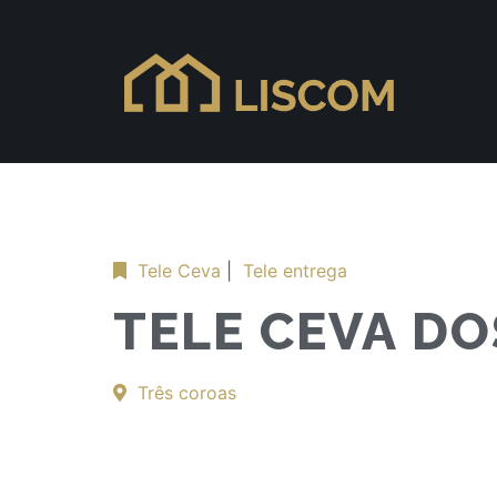
Tele Ceva
|
Tele entrega
TELE CEVA D
Três coroas