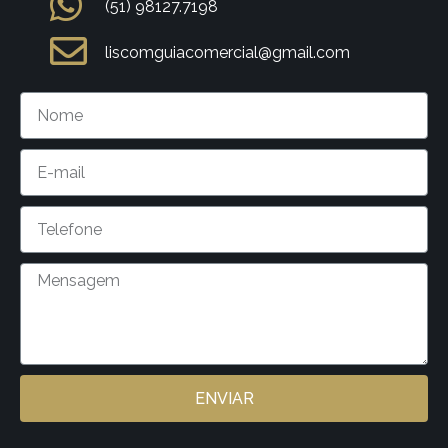
(51) 98127.7198
liscomguiacomercial@gmail.com
ENVIAR