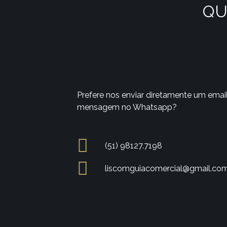
QU
Prefere nos enviar diretamente um emai
mensagem no Whatsapp?
(51) 98127.7198
liscomguiacomercial@gmail.co