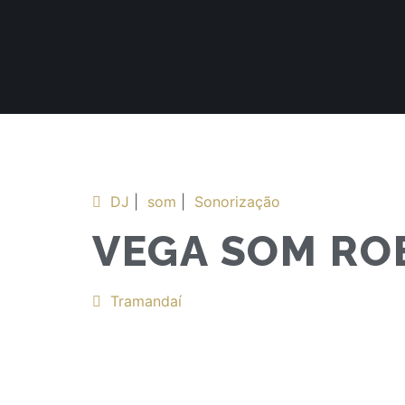
DJ
|
som
|
Sonorização
VEGA SOM RO
Tramandaí