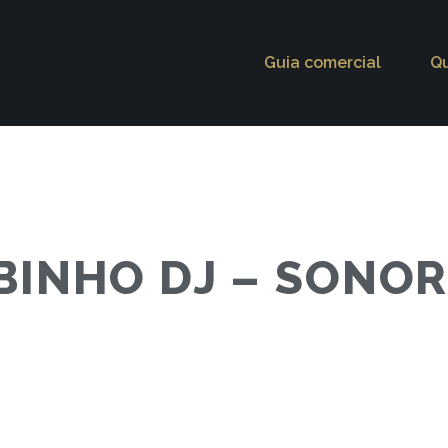
Guia comercial
Q
BINHO DJ – SONO