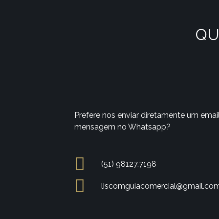
QU
Prefere nos enviar diretamente um emai
mensagem no Whatsapp?
(51) 98127.7198
liscomguiacomercial@gmail.co