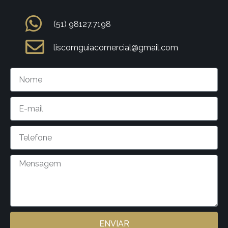
(51) 98127.7198
liscomguiacomercial@gmail.com
ENVIAR