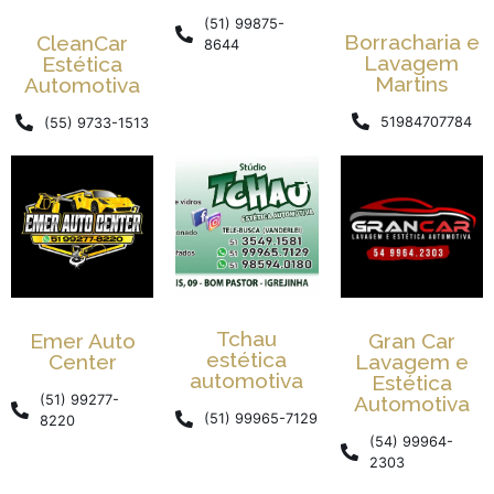
(51) 99875-
Borracharia e
CleanCar
8644
Lavagem
Estética
Martins
Automotiva
51984707784
(55) 9733-1513
Tchau
Emer Auto
Gran Car
estética
Center
Lavagem e
automotiva
Estética
(51) 99277-
Automotiva
(51) 99965-7129
8220
(54) 99964-
2303