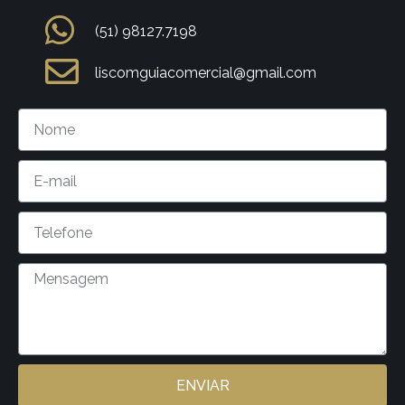
(51) 98127.7198
liscomguiacomercial@gmail.com
ENVIAR