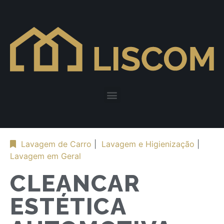
Lavagem de Carro
|
Lavagem e Higienização
|
Lavagem em Geral
CLEANCAR
ESTÉTICA