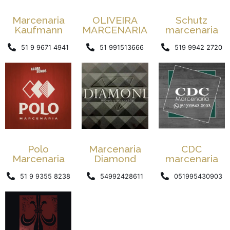
Marcenaria
OLIVEIRA
Schutz
Kaufmann
MARCENARIA
marcenaria
51 9 9671 4941
51 991513666
519 9942 2720
Polo
Marcenaria
CDC
Marcenaria
Diamond
marcenaria
51 9 9355 8238
54992428611
051995430903