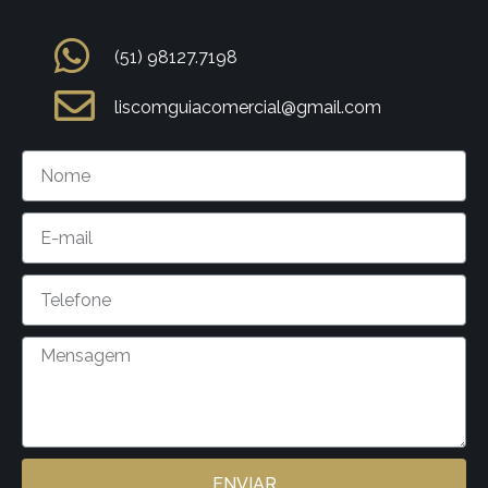
(51) 98127.7198
liscomguiacomercial@gmail.com
ENVIAR