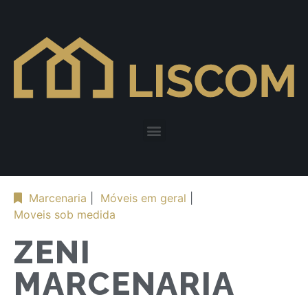
Marcenaria
|
Móveis em geral
|
Moveis sob medida
ZENI
MARCENARIA