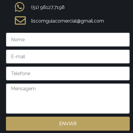
(51) 98127.7198
liscomguiacomercial@gmail.com
ENVIAR