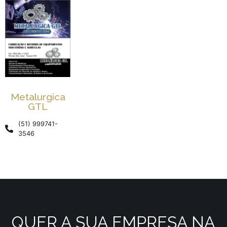
Metalurgica
GTL
(51) 999741-
3546
QUER A SUA EMPRESA NA