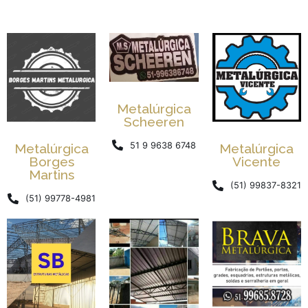
Metalúrgica
Scheeren
51 9 9638 6748
Metalúrgica
Metalúrgica
Borges
Vicente
Martins
(51) 99837-8321
(51) 99778-4981