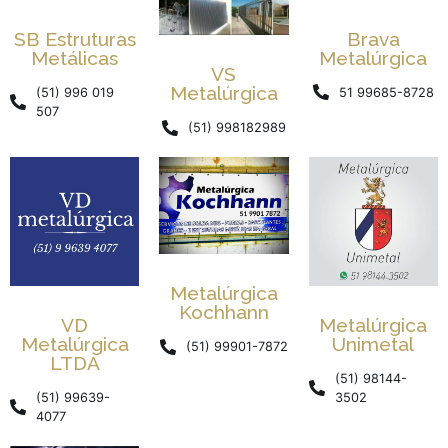
SB Estruturas
Brava
Metálicas
Metalúrgica
VS
Metalúrgica
(51) 996 019
51 99685-8728
507
(51) 998182989
Metalúrgica
Kochhann
VD
Metalúrgica
Metalúrgica
Unimetal
(51) 99901-7872
LTDA
(51) 98144-
(51) 99639-
3502
4077