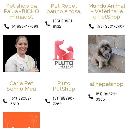
Pet shop da
Mundo Animal
Pet Repet
Paula,-BICHO
– Veterinária
banho e tosa.
mimado”.
e PetShop
(55) 99981-
51 98041-7098
(55) 3231-2407
8132
Carla Pet
Pluto
alinepetshop
Sonho Meu
PetShop
(51) 99329-
(51) 98053-
(51) 99890-
3365
5819
7260