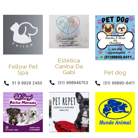
Estética
Canina Da
Fellow Pet
Gabi
Spa
Pet dog
(51) 998946753
51 9 9929 2450
(51) 99890-6411