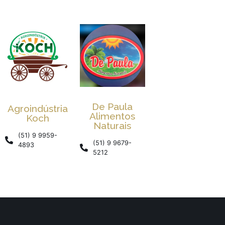
De Paula
Agroindústria
Alimentos
Koch
Naturais
(51) 9 9959-
(51) 9 9679-
4893
5212