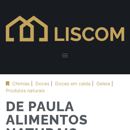
Chimias
|
Doces
|
Doces em calda
|
Geleia
|
Produtos naturais
DE PAULA
ALIMENTOS