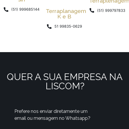
Terraplenage
(51) 999685144
Terraplanagem
(51) 999797833
K e B
51 99835-0629
QUER A SUA EMPRESA NA
LISCOM?
Prefere nos enviar diretamente um
email ou mensagem no Whatsapp?