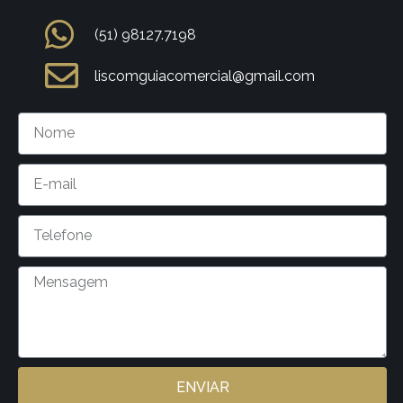
(51) 98127.7198
liscomguiacomercial@gmail.com
ENVIAR