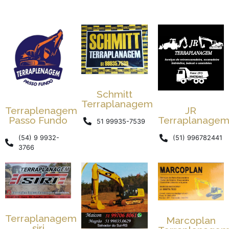
Schmitt
Terraplanagem
Terraplenagem
JR
Passo Fundo
Terraplanage
51 99935-7539
(54) 9 9932-
(51) 996782441
3766
Terraplanagem
Marcoplan
siri