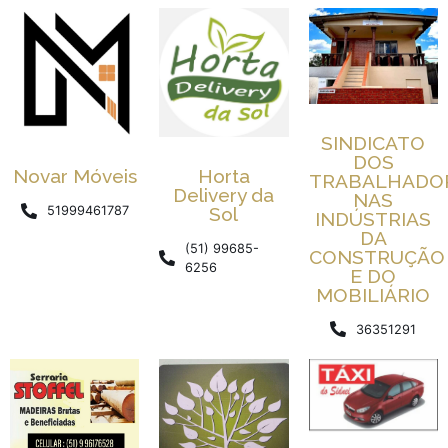
SINDICATO
DOS
Novar Móveis
Horta
TRABALHADO
Delivery da
NAS
51999461787
Sol
INDÚSTRIAS
DA
(51) 99685-
CONSTRUÇÃO
6256
E DO
MOBILIÁRIO
36351291