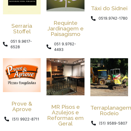
Táxi do Sidnei
0519.9742-1780
Requinte
Serraria
Jardinagem e
Stoffel
Paisagismo
051 9.9617-
051 9.9762-
6528
4493
Prove &
MR Pisos e
Terraplanage
Aprove
Azulejos e
Rodeio
Reformas em
(51) 9922-8711
Geral
(51) 9589-5807