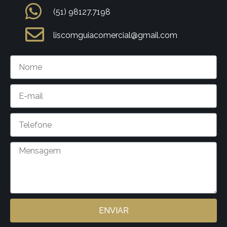
(51) 98127.7198
liscomguiacomercial@gmail.com
ENVIAR