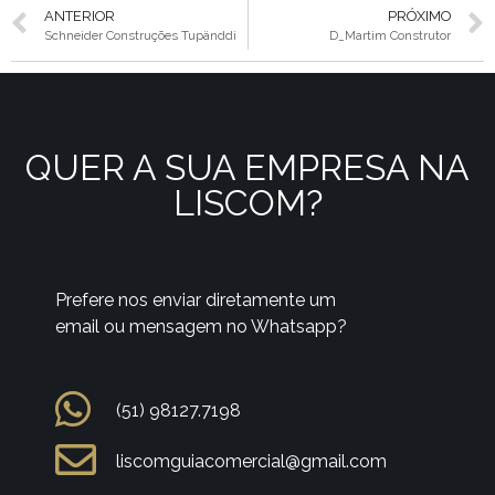
ANTERIOR
PRÓXIMO
Schneider Construções Tupänddi
D_Martim Construtor
QUER A SUA EMPRESA NA
LISCOM?
Prefere nos enviar diretamente um
email ou mensagem no Whatsapp?
(51) 98127.7198
liscomguiacomercial@gmail.com