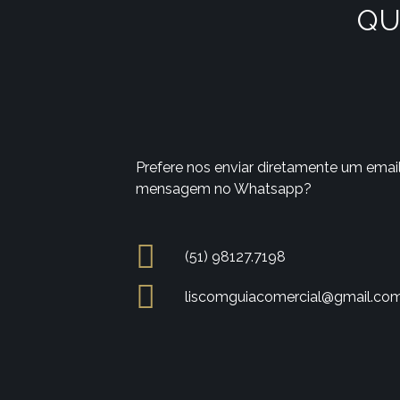
QU
Prefere nos enviar diretamente um emai
mensagem no Whatsapp?
(51) 98127.7198
liscomguiacomercial@gmail.co