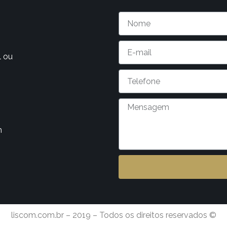
l ou
m
liscom.com.br – 2019 – Todos os direitos reservados ©