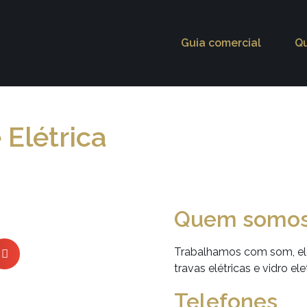
Guia comercial
Q
Elétrica
Quem somo
Trabalhamos com som, elét
travas elétricas e vidro ele
Telefones