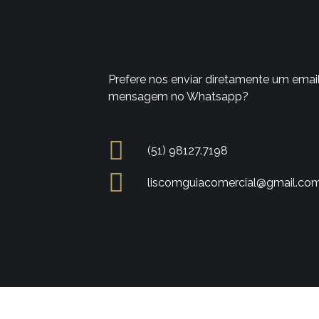
Prefere nos enviar diretamente um emai
mensagem no Whatsapp?
(51) 98127.7198
liscomguiacomercial@gmail.co