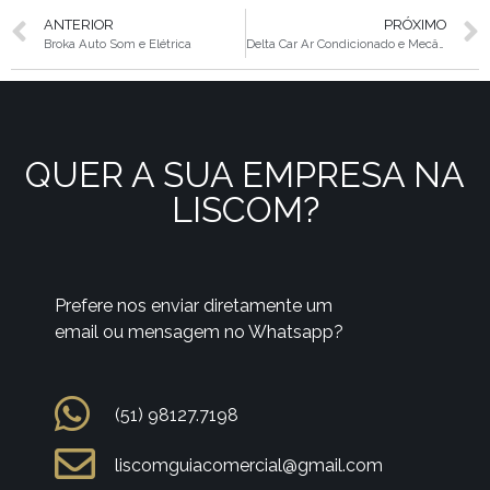
ANTERIOR
PRÓXIMO
Broka Auto Som e Elétrica
Delta Car Ar Condicionado e Mecânica
QUER A SUA EMPRESA NA
LISCOM?
Prefere nos enviar diretamente um
email ou mensagem no Whatsapp?
(51) 98127.7198
liscomguiacomercial@gmail.com