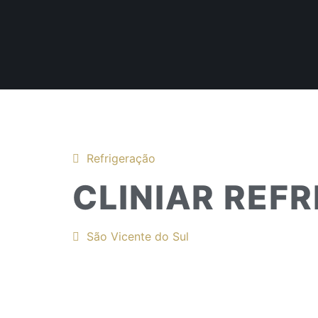
Refrigeração
CLINIAR REF
São Vicente do Sul