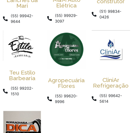
construtor
Elétrica
Mari
(51) 99834-
(55) 99929-
(55) 99942-
0426
3097
9644
Teu Estilo
Barbearia
CliniAr
Agropecuária
Refrigeração
Flores
(55) 99202-
1510
(55) 99642-
(55) 99620-
5614
9996