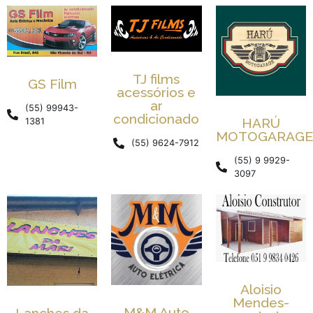
TJ films
GS Film
acessórios e
ar
(55) 99943-
condicionado
HARÚ
1381
MOTOGARAGE
(55) 9624-7912
(55) 9 9929-
3097
Aloisio
Mendes-
M&M Auto
Lanches da