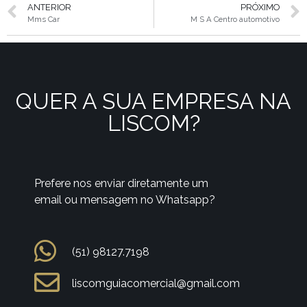
ANTERIOR
PRÓXIMO
Mms Car
M S A Centro automotivo
QUER A SUA EMPRESA NA
LISCOM?
Prefere nos enviar diretamente um
email ou mensagem no Whatsapp?
(51) 98127.7198
liscomguiacomercial@gmail.com