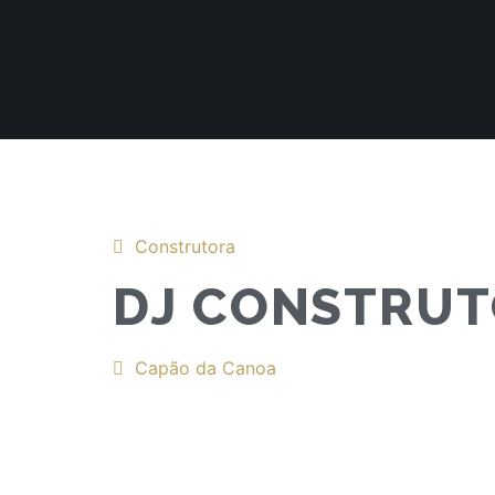
Construtora
DJ CONSTRU
Capão da Canoa