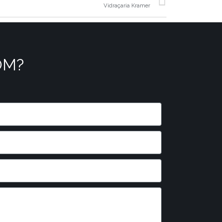
Vidraçaria Kramer
OM?