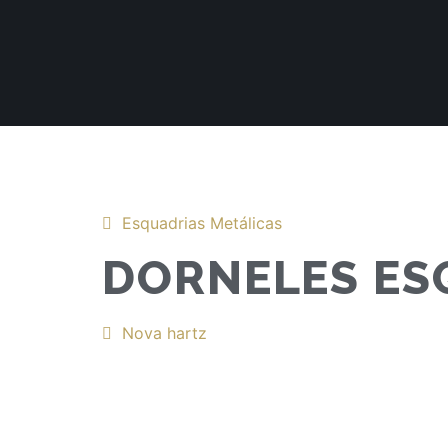
Esquadrias Metálicas
DORNELES ES
Nova hartz