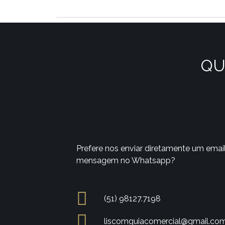
QU
Prefere nos enviar diretamente um emai
mensagem no Whatsapp?
(51) 98127.7198
liscomguiacomercial@gmail.co