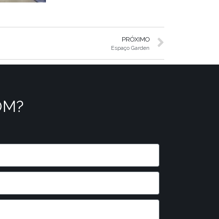
PRÓXIMO
Espaço Garden
OM?