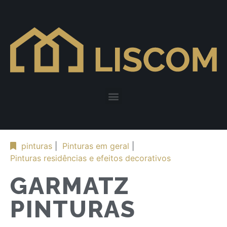
pinturas
|
Pinturas em geral
|
Pinturas residências e efeitos decorativos
GARMATZ
PINTURAS