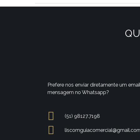
QU
Prefere nos enviar diretamente um emai
mensagem no Whatsapp?
(51) 98127.7198
liscomguiacomercial@gmail.co