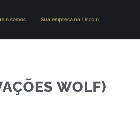
uem somos
Sua empresa na Liscom
VAÇÕES WOLF)