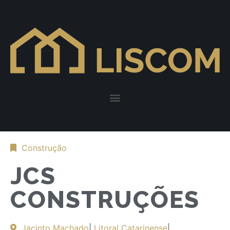
Construção
JCS
CONSTRUÇÕES
Jacinto Machado
|
Litoral Catarinense
|