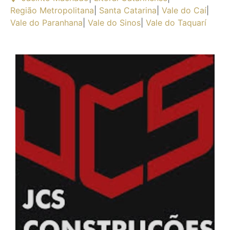
Região Metropolitana
|
Santa Catarina
|
Vale do Caí
|
Vale do Paranhana
|
Vale do Sinos
|
Vale do Taquarí