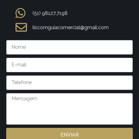
(51) 98127.7198
liscomguiacomercial@gmail.com
ENVIAR