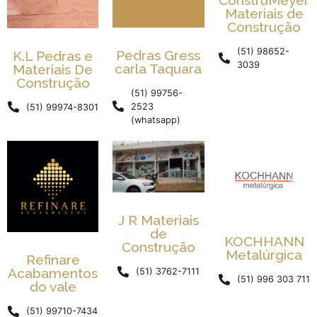
Materiais de
Construção
(51) 98652-
Pedras Gress
K.L Pedras e
3039
carla Taquara
Materiais De
Construção
(51) 99756-
2523
(51) 99974-8301
(whatsapp)
J R Materiais
de
KOCHHANN
Construção
Metalúrgica
Refinare
Acabamentos
(51) 3762-7111
(51) 996 303 711
do vale
(51) 99710-7434