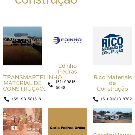
Edinho
Pedras
TRANSMARTELINHO.
Rico Materiais
MATERIAL DE
de
(51) 99815-
CONSTRUÇÃO.
Construção
5048
(55) 981581618
(51) 99813-8782
ConstruMeyer